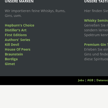
UNSERE MARKEN
UNSERE TAST
Wir importieren feine Whiskys, Rums,
Hier finden Si
Gins, uvm.
Whisky Semina
Hepburn's Choice
Genießen Sie n
Distiller's Art
sondern lernen
First Editions
Spektrum kenn
Authors' Series
Kill Devil
Premium Gin T
House Of Peers
Erleben Sie ei
Braunstein
Gins und finden
Bordiga
diese Spirituos
Gimet
Jobs
|
AGB
|
Datensc