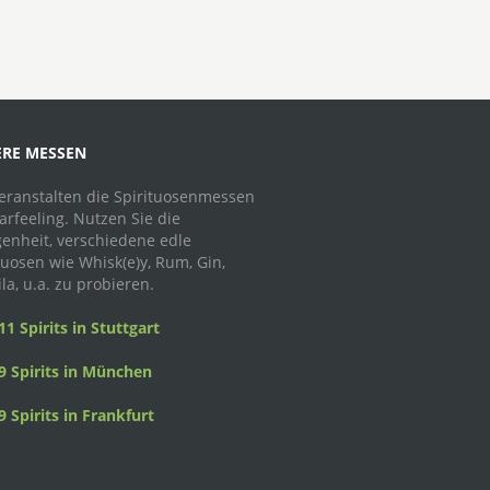
RE MESSEN
eranstalten die Spirituosenmessen
arfeeling. Nutzen Sie die
enheit, verschiedene edle
tuosen wie Whisk(e)y, Rum, Gin,
la, u.a. zu probieren.
1 Spirits in Stuttgart
 Spirits in München
 Spirits in Frankfurt