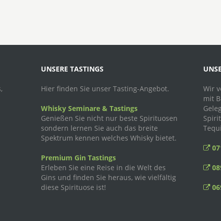
UNSERE TASTINGS
UNSE
,
Hier finden Sie unser Tasting-Angebot.
Wir v
mit B
Whisky Seminare & Tastings
Geleg
Genießen Sie nicht nur beste Spirituosen
Spiri
sondern lernen Sie auch das breite
Tequi
Spektrum kennen welches Whisky bietet.
071
Premium Gin Tastings
Erleben Sie eine Reise in die Welt des
089
Gins und finden Sie heraus, wie vielfältig
diese Spirituose ist!
069