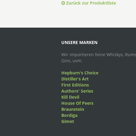
Zurück zur Produktliste
UNSERE MARKEN
Wir importieren feine Whiskys, Rums
Gins, uvm.
Hepburn's Choice
Distiller's Art
First Editions
Authors' Series
Kill Devil
House Of Peers
Braunstein
Bordiga
Gimet