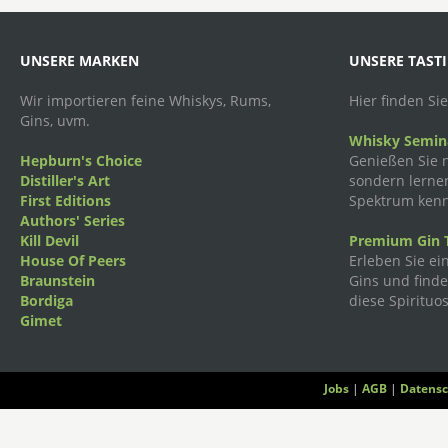
UNSERE MARKEN
UNSERE TAST
Wir importieren feine Whiskys, Rums,
Hier finden Si
Gins, uvm.
Whisky Semina
Hepburn's Choice
Genießen Sie n
Distiller's Art
sondern lernen
First Editions
Spektrum kenn
Authors' Series
Kill Devil
Premium Gin T
House Of Peers
Erleben Sie ei
Braunstein
Gins und finden
Bordiga
diese Spirituos
Gimet
Jobs
|
AGB
|
Datensc