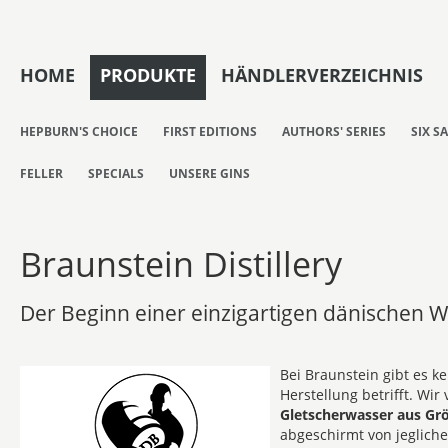
HOME
PRODUKTE
HÄNDLERVERZEICHNIS
HEPBURN'S CHOICE
FIRST EDITIONS
AUTHORS' SERIES
SIX S
FELLER
SPECIALS
UNSERE GINS
Braunstein Distillery
Der Beginn einer einzigartigen dänischen Wh
Bei Braunstein gibt es 
Herstellung betrifft.
Wir 
Gletscherwasser aus Gr
abgeschirmt von jeglich