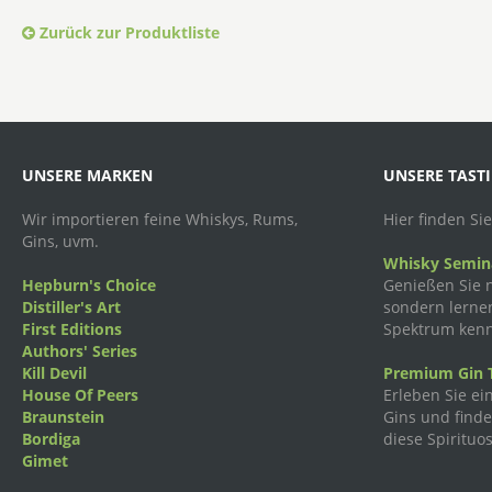
Zurück zur Produktliste
UNSERE MARKEN
UNSERE TAST
Wir importieren feine Whiskys, Rums,
Hier finden Si
Gins, uvm.
Whisky Semina
Hepburn's Choice
Genießen Sie n
Distiller's Art
sondern lernen
First Editions
Spektrum kenn
Authors' Series
Kill Devil
Premium Gin T
House Of Peers
Erleben Sie ei
Braunstein
Gins und finden
Bordiga
diese Spirituos
Gimet