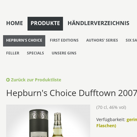
HOME
PRODUKTE
HÄNDLERVERZEICHNIS
HEPBURN'S CHOICE
FIRST EDITIONS
AUTHORS' SERIES
SIX S
FELLER
SPECIALS
UNSERE GINS
Zurück zur Produktliste
Hepburn's Choice Dufftown 2007 
(70 cl, 46% vol)
Verfügbarkeit:
geri
Flaschen)