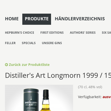
HOME
PRODUKTE
HÄNDLERVERZEICHNIS
HEPBURN'S CHOICE
FIRST EDITIONS
AUTHORS' SERIES
SIX S
FELLER
SPECIALS
UNSERE GINS
Zurück zur Produktliste
Distiller's Art Longmorn 1999 / 1
(70 cl, 48% vol)
Verfügbarkeit:
ausv