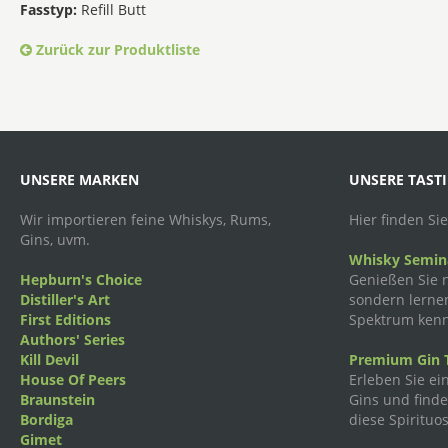
Fasstyp:
Refill Butt
Zurück zur Produktliste
UNSERE MARKEN
UNSERE TAST
Wir importieren feine Whiskys, Rums,
Hier finden Si
Gins, uvm.
Whisky Semina
Hepburn's Choice
Genießen Sie n
Distiller's Art
sondern lernen
First Editions
Spektrum kenn
Authors' Series
Kill Devil
Premium Gin T
House Of Peers
Erleben Sie ei
Braunstein
Gins und finden
Bordiga
diese Spirituos
Gimet