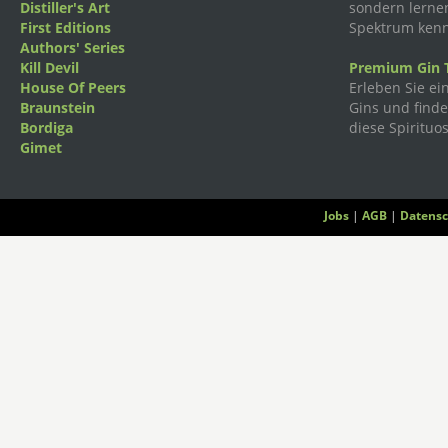
Distiller's Art
sondern lernen
First Editions
Spektrum kenn
Authors' Series
Kill Devil
Premium Gin T
House Of Peers
Erleben Sie ei
Braunstein
Gins und finden
Bordiga
diese Spirituos
Gimet
Jobs
|
AGB
|
Datensc