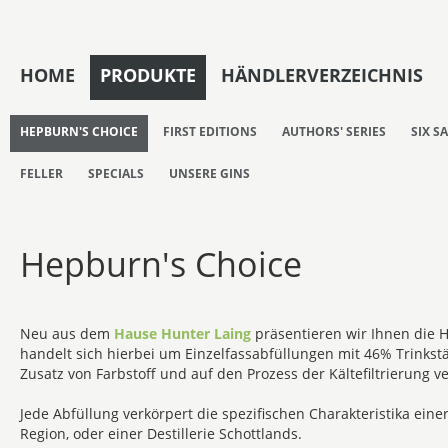
HOME
PRODUKTE
HÄNDLERVERZEICHNIS
HEPBURN'S CHOICE
FIRST EDITIONS
AUTHORS' SERIES
SIX S
FELLER
SPECIALS
UNSERE GINS
Hepburn's Choice
Neu aus dem
Hause Hunter Laing
präsentieren wir Ihnen die 
handelt sich hierbei um Einzelfassabfüllungen mit 46% Trinkstä
Zusatz von Farbstoff und auf den Prozess der Kältefiltrierung ve
Jede Abfüllung verkörpert die spezifischen Charakteristika e
Region, oder einer Destillerie Schottlands.